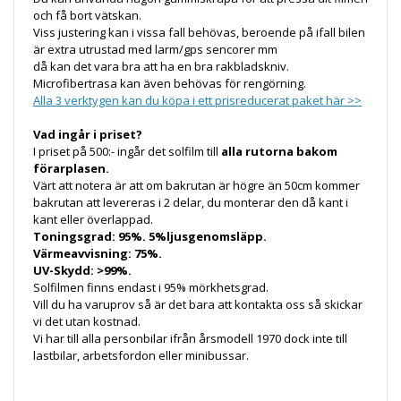
och få bort vätskan.
Viss justering kan i vissa fall behövas, beroende på ifall bilen
är extra utrustad med larm/gps sencorer mm
då kan det vara bra att ha en bra rakbladskniv.
Microfibertrasa kan även behövas för rengörning.
Alla 3 verktygen kan du köpa i ett prisreducerat paket här >>
Vad ingår i priset?
I priset på 500:- ingår det solfilm till
alla rutorna bakom
förarplasen.
Värt att notera är att om bakrutan är högre än 50cm kommer
bakrutan att levereras i 2 delar, du monterar den då kant i
kant eller överlappad.
Toningsgrad: 95%. 5%ljusgenomsläpp.
Värmeavvisning: 75%.
UV-Skydd: >99%.
Solfilmen finns endast i 95% mörkhetsgrad.
Vill du ha varuprov så är det bara att kontakta oss så skickar
vi det utan kostnad.
Vi har till alla personbilar ifrån årsmodell 1970 dock inte till
lastbilar, arbetsfordon eller minibussar.