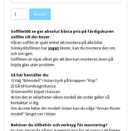
Solfilm500.se ger absolut bästa pris på färdigskuren
solfilm till din Rover.
Våran solfilm är sjukt enkel att montera på alla bilar.
Solskyddsfilmen har
inget
klister, kan du montera den om
och om igen.
Solfilmen är mjuk vilket gör att den kan monteras även på
böjda glas utan problem.
Så här beställer du:
1) Välj "Bilmodell" i listan tryck på knappen "Köp".
2) Gå till kundvagn/kassa.
3) Genomför köpet i kassan.
4) Om det är oklarheter vilken modell din order gäller så
kontaktar vi dig.
Om du inte hittar din modell i listan kan du välja "Annan Rover
modell" längst ner i listan.
Behöver du tillbehör och verktyg för montering?
Du kan använda någon gummiskrapa för att pressa dit filmen