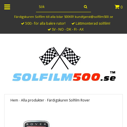
0
Färdigskuren Solfilm till alla bilar 500KR!
kundtjanst@solfilm500.se
500:- för alla bakre rutor!
Lättmonterad solfilm!
SV - NO - DK - FI - AX
Hem
›
Alla produkter
›
Färdigskuren Solfilm Rover