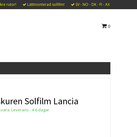
kre rutor!
Lättmonterad solfilm!
SV - NO - DK - FI - AX
0
skuren Solfilm Lancia
svara. Leverans - 4-6 dagar.