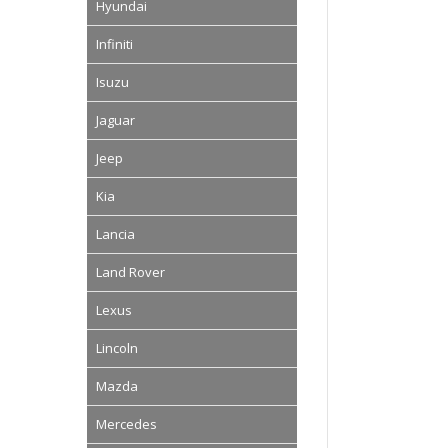
Hyundai
Infiniti
Isuzu
Jaguar
Jeep
Kia
Lancia
Land Rover
Lexus
Lincoln
Mazda
Mercedes