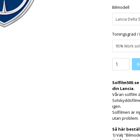
Bilmodell
Lancia Delta
Toningsgrad / 
Solfilm500.se
din Lancia.
Våran solfilm ä
Solskyddsfilm
igen.
Solfilmen är m
utan problem.
Så här bestäl
1) Välj "Bilmod