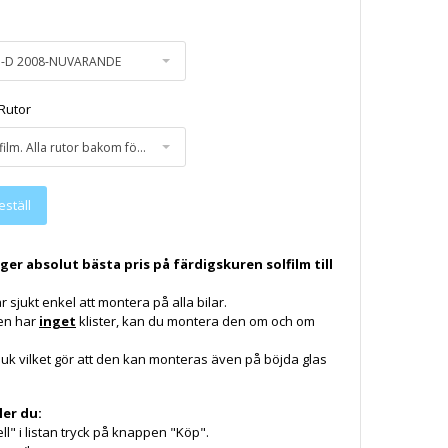
 5-D 2008-NUVARANDE
Rutor
95% Mörk solfilm. Alla rutor bakom förarplatsen.
 ger absolut bästa pris på färdigskuren solfilm till
r sjukt enkel att montera på alla bilar.
en har
inget
klister, kan du montera den om och om
juk vilket gör att den kan monteras även på böjda glas
ler du:
ell" i listan tryck på knappen "Köp".