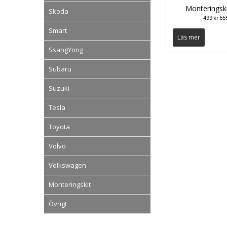
Monteringsk
Skoda
499 kr
659
Smart
Läs mer
SsangYong
Subaru
Suzuki
Tesla
Toyota
Volvo
Volkswagen
Monteringskit
Övrigt