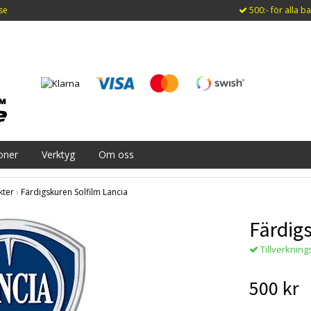
se
500:- för alla ba
ioner
Verktyg
Om oss
kter
›
Färdigskuren Solfilm Lancia
Färdig
Tillverkning
500 kr