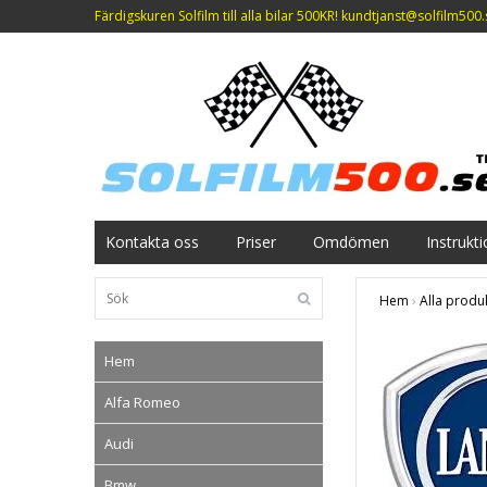
Färdigskuren Solfilm till alla bilar 500KR!
kundtjanst@solfilm500.
Kontakta oss
Priser
Omdömen
Instrukt
Hem
›
Alla produ
Hem
Alfa Romeo
Audi
Bmw