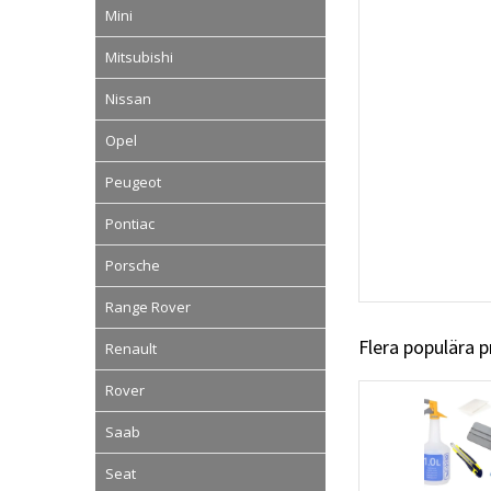
Mini
Mitsubishi
Nissan
Opel
Peugeot
Pontiac
Porsche
Range Rover
Flera populära 
Renault
Rover
Saab
Seat