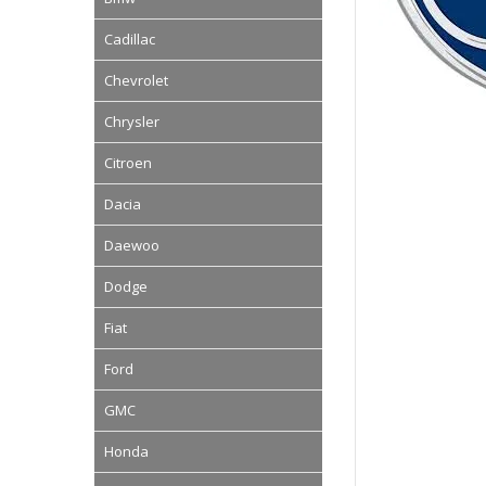
Cadillac
Chevrolet
Chrysler
Citroen
Dacia
Daewoo
Dodge
Fiat
Ford
GMC
Honda