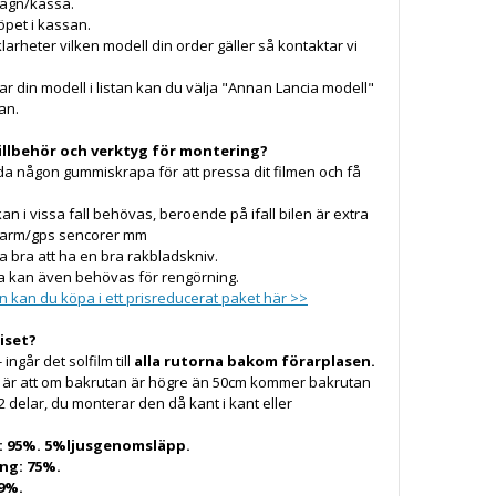
dvagn/kassa.
pet i kassan.
larheter vilken modell din order gäller så kontaktar vi
ar din modell i listan kan du välja "Annan Lancia modell"
tan.
illbehör och verktyg för montering?
a någon gummiskrapa för att pressa dit filmen och få
kan i vissa fall behövas, beroende på ifall bilen är extra
larm/gps sencorer mm
a bra att ha en bra rakbladskniv.
a kan även behövas för rengörning.
en kan du köpa i ett prisreducerat paket här >>
riset?
- ingår det solfilm till
alla rutorna bakom förarplasen.
a är att om bakrutan är högre än 50cm kommer bakrutan
 2 delar, du monterar den då kant i kant eller
: 95%. 5%ljusgenomsläpp.
ng: 75%.
9%.