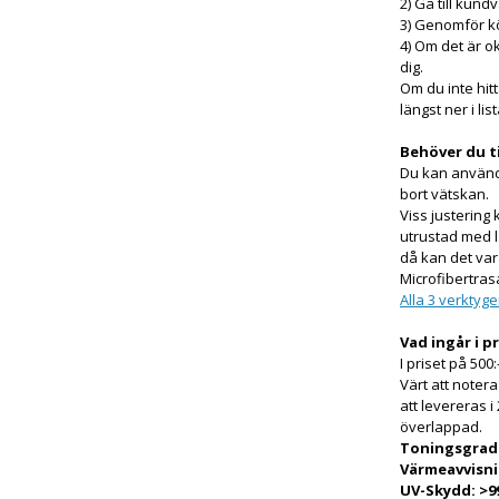
2) Gå till kun
3) Genomför kö
4) Om det är ok
dig.
Om du inte hitt
längst ner i lis
Behöver du t
Du kan använd
bort vätskan.
Viss justering 
utrustad med 
då kan det var
Microfibertras
Alla 3 verktyg
Vad ingår i p
I priset på 500:
Värt att noter
att levereras i
överlappad.
Toningsgrad
Värmeavvisni
UV-Skydd: >9